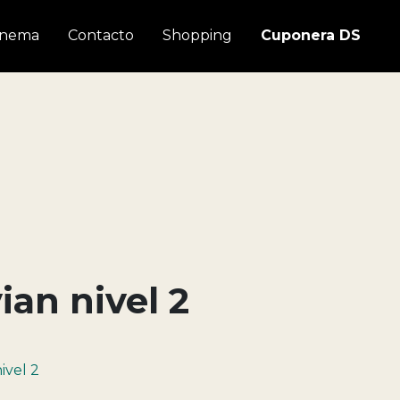
inema
Contacto
Shopping
Cuponera DS
an nivel 2
ivel 2