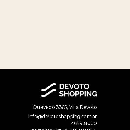
Quevedo 3365, Villa Devoto
info@devotoshopping.com.ar
4649-8000