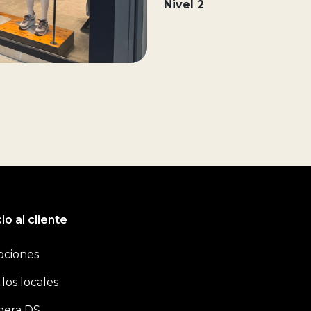
Nivel 2
io al cliente
ciones
los locales
era DS