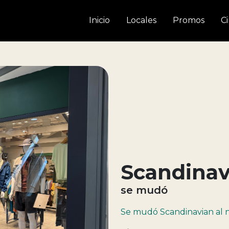
Inicio
Locales
Promos
C
Scandinavi
se mudó
Se mudó Scandinavian al n