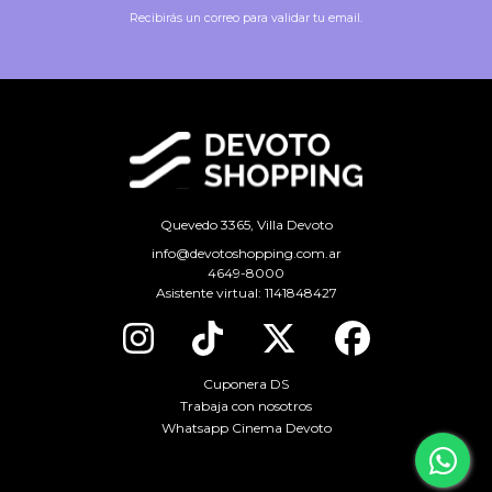
Recibirás un correo para validar tu email.
Quevedo 3365, Villa Devoto
info@devotoshopping.com.ar
4649-8000
Asistente virtual:
1141848427
Cuponera DS
Trabaja con nosotros
Whatsapp Cinema Devoto