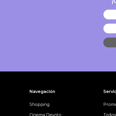
¡
Navegación
Servic
Shopping
Promo
Cinema Devoto
Todos 