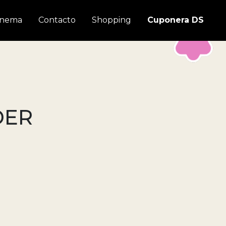
inema
Contacto
Shopping
Cuponera DS
DER