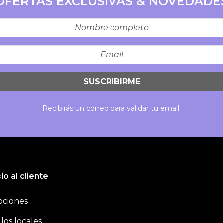
OFERTAS EXCLUSIVAS & NOVEDADE
SUSCRIBIRME
Recibirás un correo para validar tu email.
io al cliente
ciones
los locales